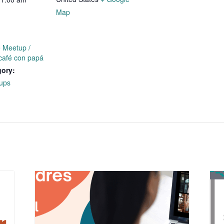
Map
e Meetup /
café con papá
gory:
ups