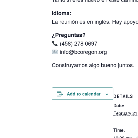
Idioma:
La reunión es en inglés. Hay apoyo 
¿Preguntas?
(458) 278 0697
info@bcoregon.org
Construyamos algo bueno juntos.
Add to calendar
DETAILS
Date:
February 21
Time:
10:00 am - 