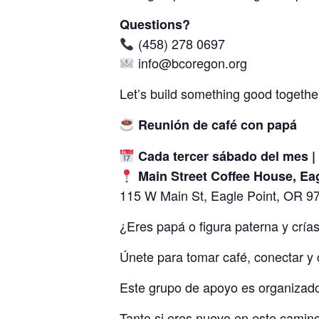
Questions?
(458) 278 0697
info@bcoregon.org
Let’s build something good togethe
Reunión de café con papá
Cada tercer sábado del mes |
Main Street Coffee House, Ea
115 W Main St, Eagle Point, OR 9
¿Eres papá o figura paterna y cría
Únete para tomar café, conectar y 
Este grupo de apoyo es organizado
Tanto si eres nuevo en este camino