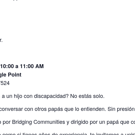
r.
 10:00 a 11:00 AM
gle Point
7524
s a un hijo con discapacidad? No estás solo.
conversar con otros papás que lo entienden. Sin presió
 por Bridging Communities y dirigido por un papá que c
 como si tienes años de experiencia, te invitamos a unir