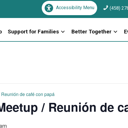
Accessibility Menu
(458) 27
p
Support for Families
Better Together
E
/ Reunión de café con papá
Meetup / Reunión de c
 am