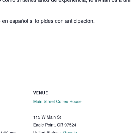
en español si lo pides con anticipación.
VENUE
Main Street Coffee House
115 W Main St
Eagle Point
,
OR
97524
United States
+ Google
11:00 am