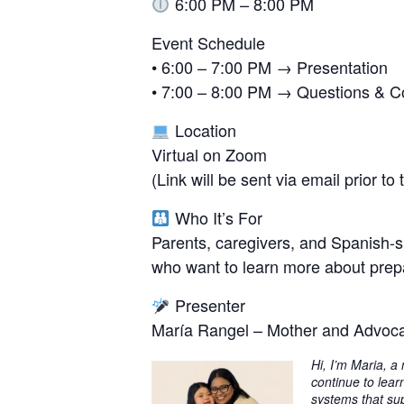
6:00 PM – 8:00 PM
Event Schedule
• 6:00 – 7:00 PM → Presentation
• 7:00 – 8:00 PM → Questions & C
Location
Virtual on Zoom
(Link will be sent via email prior to
Who It’s For
Parents, caregivers, and Spanish-sp
who want to learn more about prepa
Presenter
María Rangel – Mother and Advoc
Hi, I’m Maria, a
continue to lear
systems that sup