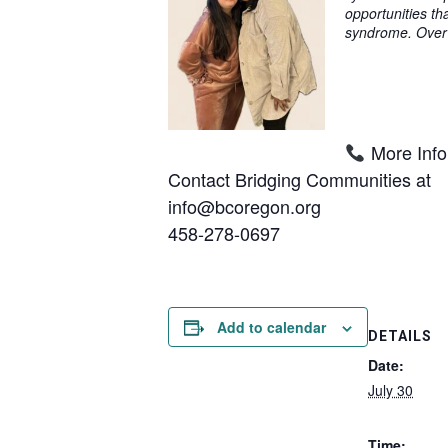
opportunities th
syndrome. Over 
More Info
Contact Bridging Communities at
info@bcoregon.org
458-278-0697
Add to calendar
DETAILS
Date:
July 30
Time: