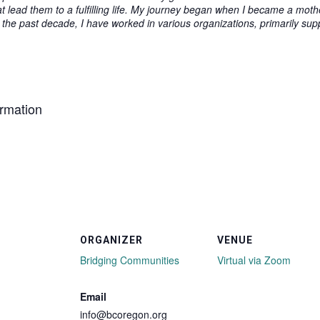
at lead them to a fulfilling life. My journey began when I became a mo
the past decade, I have worked in various organizations, primarily su
rmation
ORGANIZER
VENUE
Bridging Communities
Virtual via Zoom
Email
info@bcoregon.org